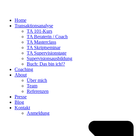
Home
Transaktionsanalyse
TA 101-Kurs
TA Beraterin / Coach
TA Masterclass
TA Skriptseminar
TA Supervisionstage
Supervisionsausbildung
Buch: Das bin ich!?
Coaching
About
Über mich
Team
Referenzen
Presse
Blog
Kontakt
Anmeldung