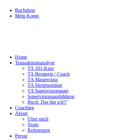
Buchshop
Mein Konto
Home
Transaktionsanalyse
TA 101-Kurs
TA Beraterin / Coach
TA Masterclass
TA Skriptseminar
TA Supervisionstage
Supervisionsausbildung
Buch: Das bin ich!?
Coaching
About
Über mich
Team
Referenzen
Presse