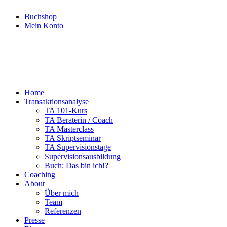
Buchshop
Mein Konto
Home
Transaktionsanalyse
TA 101-Kurs
TA Beraterin / Coach
TA Masterclass
TA Skriptseminar
TA Supervisionstage
Supervisionsausbildung
Buch: Das bin ich!?
Coaching
About
Über mich
Team
Referenzen
Presse