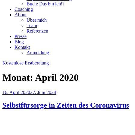
Buch: Das bin ich!?
Coaching
About
Über mich
Team
Referenzen
Presse
Blog
Kontakt
Anmeldung
Kostenlose Erstberatung
Monat:
April 2020
Veröffentlicht
16. April 2020
27. Juni 2024
am
Selbstfürsorge in Zeiten des Coronavirus