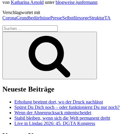
von
Katharina Arnold
unter
blogweise.junfermann
Verschlagwortet mit
Corona
Grundbedürfnisse
Presse
Selbstfürsorge
Struktur
TA
Suchen
nach:
Suchen
Neueste Beiträge
Erholung beginnt dort, wo der Druck nachlässt
Spürst Du Dich noch – oder funktionierst Du nur noch?
Wenn der Ahnenrucksack mitentscheidet
Stabil bleiben, wenn sich die Welt permanent dreht
Live in Lindau 2026: 45. DGTA Kongress