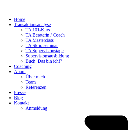
Home
Transaktionsanalyse
TA 101-Kurs
TA Beraterin / Coach
TA Masterclass
TA Skriptseminar
TA Supervisionstage
Supervisionsausbildung
Buch: Das bin ich!?
Coaching
About
Über mich
Team
Referenzen
Presse
Blog
Kontakt
Anmeldung