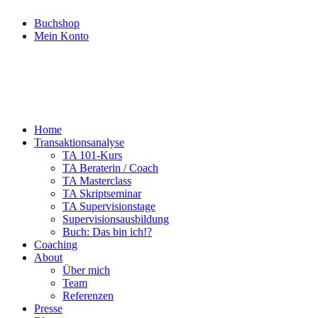
Buchshop
Mein Konto
Home
Transaktionsanalyse
TA 101-Kurs
TA Beraterin / Coach
TA Masterclass
TA Skriptseminar
TA Supervisionstage
Supervisionsausbildung
Buch: Das bin ich!?
Coaching
About
Über mich
Team
Referenzen
Presse