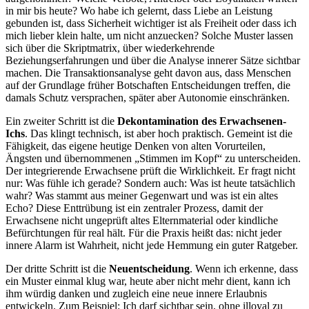
in mir bis heute? Wo habe ich gelernt, dass Liebe an Leistung
gebunden ist, dass Sicherheit wichtiger ist als Freiheit oder dass ich
mich lieber klein halte, um nicht anzuecken? Solche Muster lassen
sich über die Skriptmatrix, über wiederkehrende
Beziehungserfahrungen und über die Analyse innerer Sätze sichtbar
machen. Die Transaktionsanalyse geht davon aus, dass Menschen
auf der Grundlage früher Botschaften Entscheidungen treffen, die
damals Schutz versprachen, später aber Autonomie einschränken.
Ein zweiter Schritt ist die
Dekontamination des Erwachsenen-
Ichs
. Das klingt technisch, ist aber hoch praktisch. Gemeint ist die
Fähigkeit, das eigene heutige Denken von alten Vorurteilen,
Ängsten und übernommenen „Stimmen im Kopf“ zu unterscheiden.
Der integrierende Erwachsene prüft die Wirklichkeit. Er fragt nicht
nur: Was fühle ich gerade? Sondern auch: Was ist heute tatsächlich
wahr? Was stammt aus meiner Gegenwart und was ist ein altes
Echo? Diese Enttrübung ist ein zentraler Prozess, damit der
Erwachsene nicht ungeprüft altes Elternmaterial oder kindliche
Befürchtungen für real hält. Für die Praxis heißt das: nicht jeder
innere Alarm ist Wahrheit, nicht jede Hemmung ein guter Ratgeber.
Der dritte Schritt ist die
Neuentscheidung
. Wenn ich erkenne, dass
ein Muster einmal klug war, heute aber nicht mehr dient, kann ich
ihm würdig danken und zugleich eine neue innere Erlaubnis
entwickeln. Zum Beispiel: Ich darf sichtbar sein, ohne illoyal zu