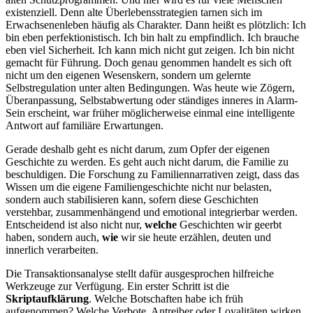
existenziell. Denn alte Überlebensstrategien tarnen sich im
Erwachsenenleben häufig als Charakter. Dann heißt es plötzlich: Ich
bin eben perfektionistisch. Ich bin halt zu empfindlich. Ich brauche
eben viel Sicherheit. Ich kann mich nicht gut zeigen. Ich bin nicht
gemacht für Führung. Doch genau genommen handelt es sich oft
nicht um den eigenen Wesenskern, sondern um gelernte
Selbstregulation unter alten Bedingungen. Was heute wie Zögern,
Überanpassung, Selbstabwertung oder ständiges inneres in Alarm-
Sein erscheint, war früher möglicherweise einmal eine intelligente
Antwort auf familiäre Erwartungen.
Gerade deshalb geht es nicht darum, zum Opfer der eigenen
Geschichte zu werden. Es geht auch nicht darum, die Familie zu
beschuldigen. Die Forschung zu Familiennarrativen zeigt, dass das
Wissen um die eigene Familiengeschichte nicht nur belasten,
sondern auch stabilisieren kann, sofern diese Geschichten
verstehbar, zusammenhängend und emotional integrierbar werden.
Entscheidend ist also nicht nur,
welche
Geschichten wir geerbt
haben, sondern auch,
wie
wir sie heute erzählen, deuten und
innerlich verarbeiten.
Die Transaktionsanalyse stellt dafür ausgesprochen hilfreiche
Werkzeuge zur Verfügung. Ein erster Schritt ist die
Skriptaufklärung
. Welche Botschaften habe ich früh
aufgenommen? Welche Verbote, Antreiber oder Loyalitäten wirken