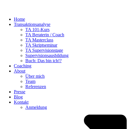
Home
Transaktionsanalyse
TA 101-Kurs
TA Beraterin / Coach
TA Masterclass
TA Skriptseminar
TA Supervisionstage
Supervisionsausbildung
Buch: Das bin ich!?
Coaching
About
Über mich
Team
Referenzen
Presse
Blog
Kontakt
Anmeldung