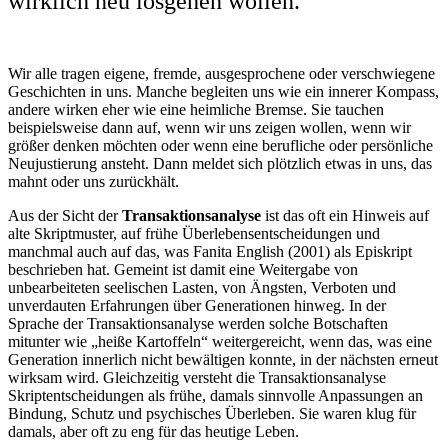
wirklich neu losgehen wollen.
Wir alle tragen eigene, fremde, ausgesprochene oder verschwiegene
Geschichten in uns. Manche begleiten uns wie ein innerer Kompass,
andere wirken eher wie eine heimliche Bremse. Sie tauchen
beispielsweise dann auf, wenn wir uns zeigen wollen, wenn wir
größer denken möchten oder wenn eine berufliche oder persönliche
Neujustierung ansteht. Dann meldet sich plötzlich etwas in uns, das
mahnt oder uns zurückhält.
Aus der Sicht der
Transaktionsanalyse
ist das oft ein Hinweis auf
alte Skriptmuster, auf frühe Überlebensentscheidungen und
manchmal auch auf das, was Fanita English (2001) als Episkript
beschrieben hat. Gemeint ist damit eine Weitergabe von
unbearbeiteten seelischen Lasten, von Ängsten, Verboten und
unverdauten Erfahrungen über Generationen hinweg. In der
Sprache der Transaktionsanalyse werden solche Botschaften
mitunter wie „heiße Kartoffeln“ weitergereicht, wenn das, was eine
Generation innerlich nicht bewältigen konnte, in der nächsten erneut
wirksam wird. Gleichzeitig versteht die Transaktionsanalyse
Skriptentscheidungen als frühe, damals sinnvolle Anpassungen an
Bindung, Schutz und psychisches Überleben. Sie waren klug für
damals, aber oft zu eng für das heutige Leben.