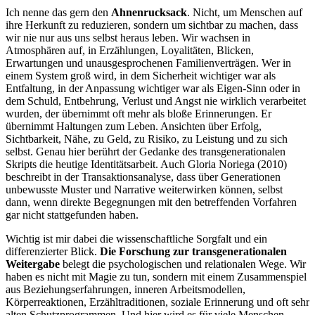
Ich nenne das gern den
Ahnenrucksack
. Nicht, um Menschen auf
ihre Herkunft zu reduzieren, sondern um sichtbar zu machen, dass
wir nie nur aus uns selbst heraus leben. Wir wachsen in
Atmosphären auf, in Erzählungen, Loyalitäten, Blicken,
Erwartungen und unausgesprochenen Familienverträgen. Wer in
einem System groß wird, in dem Sicherheit wichtiger war als
Entfaltung, in der Anpassung wichtiger war als Eigen-Sinn oder in
dem Schuld, Entbehrung, Verlust und Angst nie wirklich verarbeitet
wurden, der übernimmt oft mehr als bloße Erinnerungen. Er
übernimmt Haltungen zum Leben. Ansichten über Erfolg,
Sichtbarkeit, Nähe, zu Geld, zu Risiko, zu Leistung und zu sich
selbst. Genau hier berührt der Gedanke des transgenerationalen
Skripts die heutige Identitätsarbeit. Auch Gloria Noriega (2010)
beschreibt in der Transaktionsanalyse, dass über Generationen
unbewusste Muster und Narrative weiterwirken können, selbst
dann, wenn direkte Begegnungen mit den betreffenden Vorfahren
gar nicht stattgefunden haben.
Wichtig ist mir dabei die wissenschaftliche Sorgfalt und ein
differenzierter Blick.
Die Forschung zur transgenerationalen
Weitergabe
belegt die psychologischen und relationalen Wege. Wir
haben es nicht mit Magie zu tun, sondern mit einem Zusammenspiel
aus Beziehungserfahrungen, inneren Arbeitsmodellen,
Körperreaktionen, Erzähltraditionen, soziale Erinnerung und oft sehr
alten Schutzprogrammen. Und hier wird es für viele Menschen