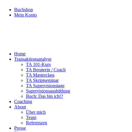
Buchshop
Mein Konto
Home
Transaktionsanalyse
TA 101-Kurs
TA Beraterin / Coach
TA Masterclass
TA Skriptseminar
TA Supervisionstage
Supervisionsausbildung
Buch: Das bin ich!?
Coaching
About
Über mich
Team
Referenzen
Presse