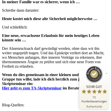
In meiner Familie war es sicherer, wenn ich …
Schreibe dann darunter:
Heute kostet mich diese alte Sicherheit möglicherweise …
Und schließlich:
Eine neue, erwachsene Erlaubnis für mein heutiges Leben
könnte sein …
Kundenbewertungen und Erfahrungen zu
Beraterwerk Hamburg
Der Ahnenrucksack darf gewürdigt werden, ohne dass wir ihn
weiter ungeprüft tragen. Und das Episkript verliert dort an Macht,
SEHR GUT
%
98
wo Menschen anfangen, ihre inneren Verträge zu erkennen, ihre
Empfehlungen auf
übernommenen Ängste zu prüfen und sich eine neue Form von
ProvenExpert.com
Freiheit zu erlauben.
5,00
/
4,91
Wenn du dies gemeinsam in einer kleinen und geschützten
57
15
Gruppe tun willst, lade ich dich herzlich zum jährlichen
Skriptseminar ein:
Bewertungen auf
1
Bewertungen von
SEHR GUT
ProvenExpert.com
anderen Quelle
Hier geht es zum TA-Skriptseminar
im Beraterwerk Hamburg.
72
Blick aufs ProvenExpert-Profil werfen
Kundenbewertungen
Blog-Quellen:
15.06.2026
Authentizität