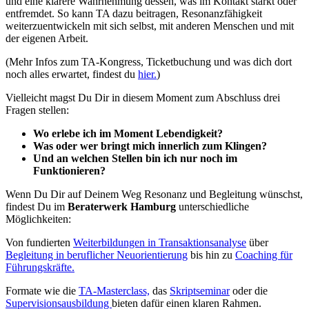
und eine klarere Wahrnehmung dessen, was im Kontakt stärkt oder
entfremdet. So kann TA dazu beitragen, Resonanzfähigkeit
weiterzuentwickeln mit sich selbst, mit anderen Menschen und mit
der eigenen Arbeit.
(Mehr Infos zum TA-Kongress, Ticketbuchung und was dich dort
noch alles erwartet, findest du
hier.
)
Vielleicht magst Du Dir in diesem Moment zum Abschluss drei
Fragen stellen:
Wo erlebe ich im Moment Lebendigkeit?
Was oder wer bringt mich innerlich zum Klingen?
Und an welchen Stellen bin ich nur noch im
Funktionieren?
Wenn Du Dir auf Deinem Weg Resonanz und Begleitung wünschst,
findest Du im
Beraterwerk Hamburg
unterschiedliche
Möglichkeiten:
Von fundierten
Weiterbildungen in Transaktionsanalyse
über
Begleitung in beruflicher Neuorientierung
bis hin zu
Coaching für
Führungskräfte.
Formate wie die
TA-Masterclass,
das
Skriptseminar
oder die
Supervisionsausbildung
bieten dafür einen klaren Rahmen.