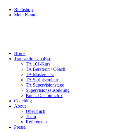
Buchshop
Mein Konto
Home
Transaktionsanalyse
TA 101-Kurs
TA Beraterin / Coach
TA Masterclass
TA Skriptseminar
TA Supervisionstage
Supervisionsausbildung
Buch: Das bin ich!?
Coaching
About
Über mich
Team
Referenzen
Presse