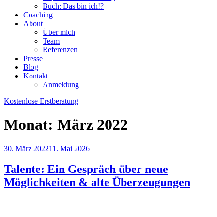
Buch: Das bin ich!?
Coaching
About
Über mich
Team
Referenzen
Presse
Blog
Kontakt
Anmeldung
Kostenlose Erstberatung
Monat:
März 2022
Veröffentlicht
30. März 2022
11. Mai 2026
am
Talente: Ein Gespräch über neue
Möglichkeiten & alte Überzeugungen