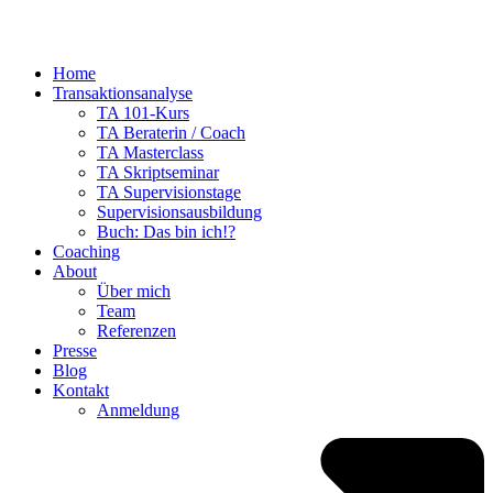
Home
Transaktionsanalyse
TA 101-Kurs
TA Beraterin / Coach
TA Masterclass
TA Skriptseminar
TA Supervisionstage
Supervisionsausbildung
Buch: Das bin ich!?
Coaching
About
Über mich
Team
Referenzen
Presse
Blog
Kontakt
Anmeldung